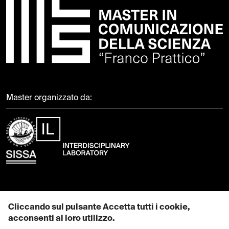
Master organizzato da:
Contattaci
Cliccando sul pulsante Accetta tutti i cookie,
acconsenti al loro utilizzo.
EMAIL: mcs@sissa.it