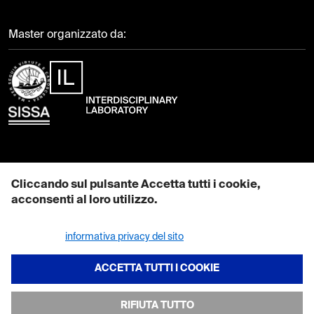
Master organizzato da:
Contattaci
Cliccando sul pulsante Accetta tutti i cookie,
acconsenti al loro utilizzo.
EMAIL: mcs@sissa.it
Maggiori informazioni su come utilizziamo i cookie sono disponibili
PEC: pec@sissa.it
nella nostra
informativa privacy del sito
.
TEL: +39 040 378 7111
REVOCA CONSENSO
CF: 80035060328
ACCETTA TUTTI I COOKIE
RIFIUTA TUTTO
Dove siamo