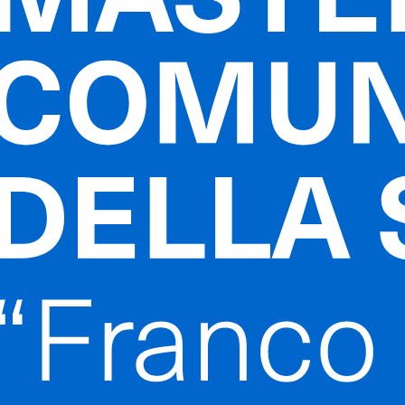
esi
conclusi
 Year
Supervisor(s)