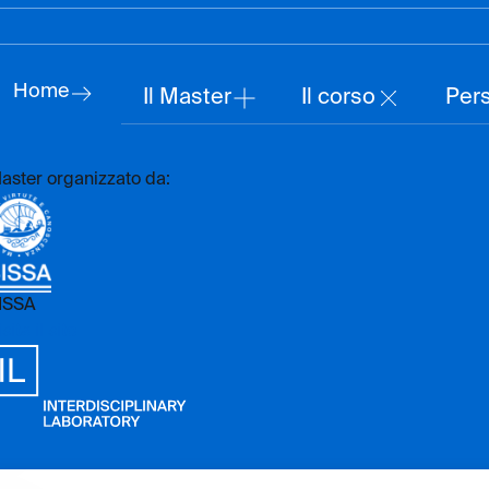
Home
Il Master
Il corso
Per
aster organizzato da:
ISSA
sita il sito