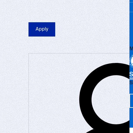
M
S
Vi