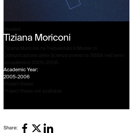
Student
Tiziana Moriconi
Tiziana Moriconi ha frequentato il Master in
Comunicazione della Scienza presso la SISSA nell'anno
accademico 2005-2006.
Academic Year:
2005-2006
Project thesis:
Project thesis not available
Share: