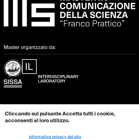
Master organizzato da:
Contattaci
Cliccando sul pulsante Accetta tutti i cookie,
acconsenti al loro utilizzo.
EMAIL: mcs@sissa.it
Maggiori informazioni su come utilizziamo i cookie sono disponibili
PEC: pec@sissa.it
nella nostra
informativa privacy del sito
.