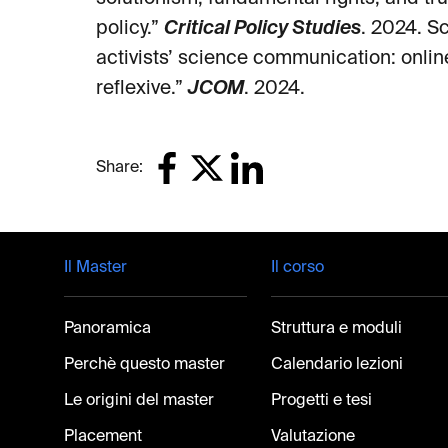
policy.”
Critical Policy Studies
. 2024. S
activists’ science communication: onlin
reflexive.”
JCOM
. 2024.
Share:
Footer
Il Master
Il corso
Panoramica
Struttura e moduli
Perchè questo master
Calendario lezioni
Le origini del master
Progetti e tesi
Placement
Valutazione