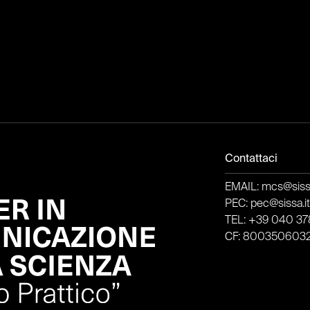
Contattaci
EMAIL: mcs@sissa
PEC: pec@sissa.i
TEL: +39 040 378
CF: 800350603