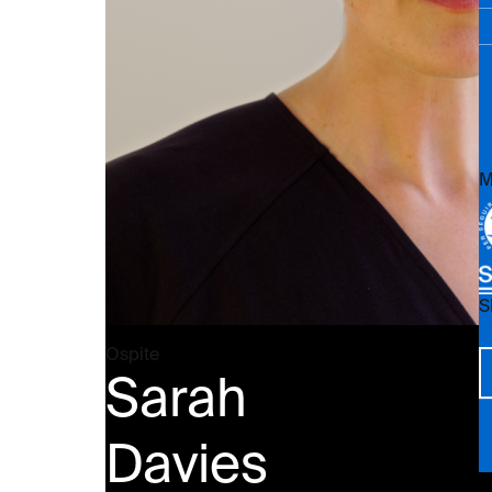
M
S
Vi
Ospite
Sarah
Davies