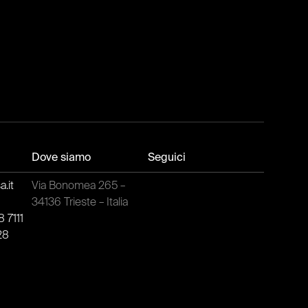
Dove siamo
Seguici
.it
Via Bonomea 265 –
t
34136 Trieste – Italia
 7111
28