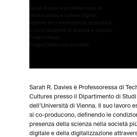
Sarah Davies è professoressa di
tecnoscienza e culture digitali,
esperta di comunicazione scientifica
e co-produzione di scienza e società.
Project thesis:
Project thesis not available
Sarah R. Davies è Professoressa di Tech
Cultures presso il Dipartimento di Studi
dell’Università di Vienna. Il suo lavoro 
si co-producono, definendo le condizioni
presenza della scienza nella società più
digitale e della digitalizzazione attraver