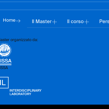
Home
Il Master
Il corso
Per
aster organizzato da:
ISSA
sita il sito