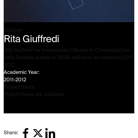
Student
Rita Giuffredi
Rita Giuffredi ha frequentato il Master in Comunicazione
della Scienza presso la SISSA nell'anno accademico 2011-
2012.
Academic Year:
2011-2012
Project thesis:
Project thesis not available
Share: