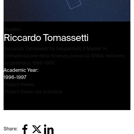
Student
Riccardo Tomassetti
Riccardo Tomassetti ha frequentato il Master in
Comunicazione della Scienza presso la SISSA nell'anno
accademico 1996-1997.
Academic Year:
1996-1997
Project thesis:
Project thesis not available
Share: