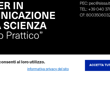
PEC: pec@sissa.i
TEL: +39 040 378
CF: 800350603
onsenti al loro utilizzo.
ACCETTA TUT
REVOCA CONSE
ibili nella nostra
informativa privacy del sito
.
to del sito e consentono di utilizzare le sue funzionalita principali. I co
tenuti multimediali e ne aumentano la visibilita. Se disattivi questi cookie