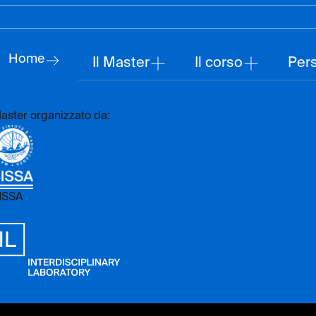
Home
Il Master
Il corso
Per
aster organizzato da:
ISSA
sita il sito