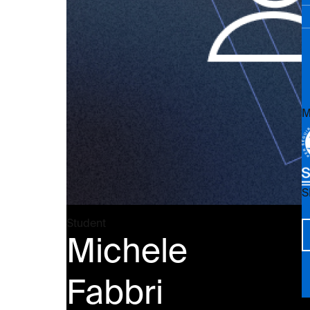
M
S
Vi
Student
Michele
Fabbri