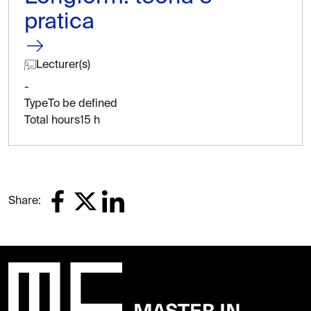
pratica
Lecturer(s)
-
Type
To be defined
Total hours
15 h
Share: