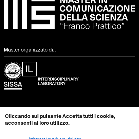
Master organizzato da:
Contattaci
Cliccando sul pulsante Accetta tutti i cookie,
acconsenti al loro utilizzo.
EMAIL: mcs@sissa.it
Maggiori informazioni su come utilizziamo i cookie sono disponibili
PEC: pec@sissa.it