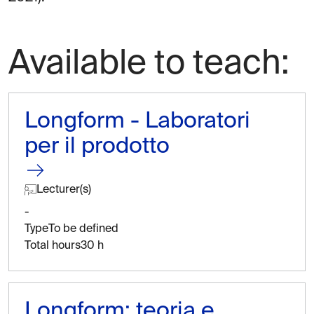
Available to teach:
Longform - Laboratori
per il prodotto
Lecturer(s)
-
Type
To be defined
Total hours
30 h
Longform: teoria e