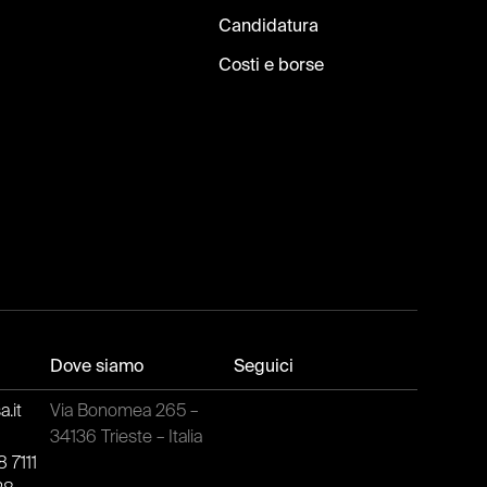
Candidatura
Costi e borse
Dove siamo
Seguici
.it
Via Bonomea 265 –
t
34136 Trieste – Italia
 7111