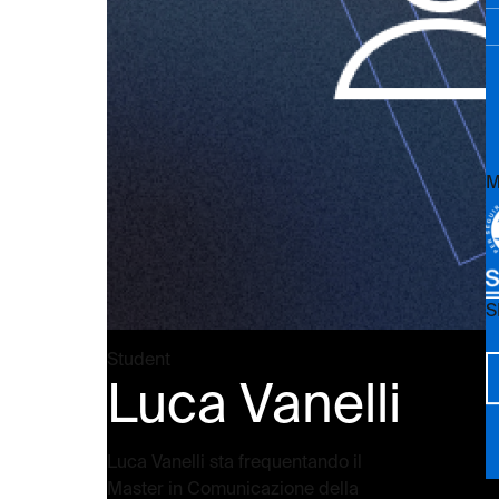
M
S
Vi
Student
Luca Vanelli
Luca Vanelli sta frequentando il
Master in Comunicazione della