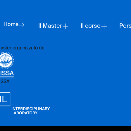
Home
Il Master
Il corso
Per
aster organizzato da:
ISSA
sita il sito