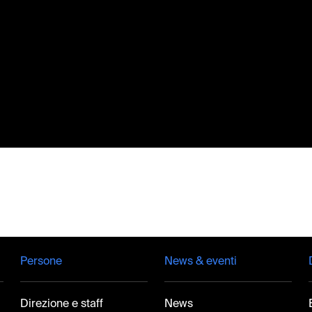
Persone
News & eventi
Direzione e staff
News