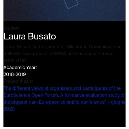
Student
Laura Busato
Laura Busato ha frequentato il Master in Comunicazione
della Scienza presso la SISSA nell'anno accademico
2018-2019.
Academic Year:
2018-2019
Project thesis:
The different views of organisers and participants of the
EuroScience Open Forum. A formative evaluation study of
the biggest pan–European scientific conference” – giugno
2020