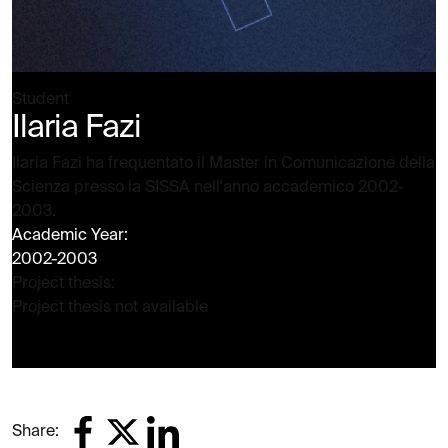
Student
Ilaria Fazi
Ilaria Fazi ha frequentato il Master in Comunicazione della
Scienza presso la SISSA nell'anno accademico 2002-
2003.
Academic Year:
2002-2003
Project thesis:
Project thesis not available
Share: