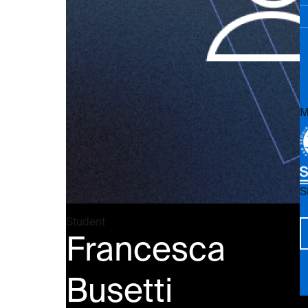
M
S
Vi
Student
Francesca
Busetti