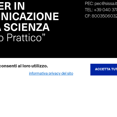
PEC: pec@sissa.i
TEL: +39 040 378
CF: 800350603
onsenti al loro utilizzo.
ACCETTA TUT
REVOCA CONSE
ibili nella nostra
informativa privacy del sito
.
to del sito e consentono di utilizzare le sue funzionalita principali. I co
tenuti multimediali e ne aumentano la visibilita. Se disattivi questi cookie