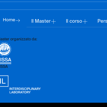
Home
Il Master
Il corso
Per
aster organizzato da:
ISSA
sita il sito