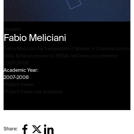
Student
Fabio Meliciani
Fabio Meliciani ha frequentato il Master in Comunicazione
della Scienza presso la SISSA nell'anno accademico
2007-2008.
Academic Year:
2007-2008
Project thesis:
Project thesis not available
Share: