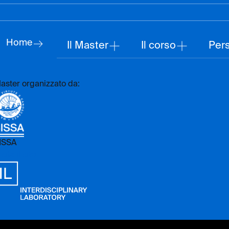
Home
Il Master
Il corso
Per
aster organizzato da:
ISSA
sita il sito