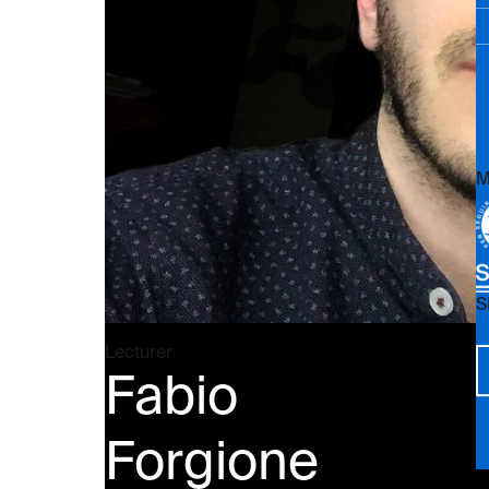
M
S
Vi
Lecturer
Fabio
Forgione