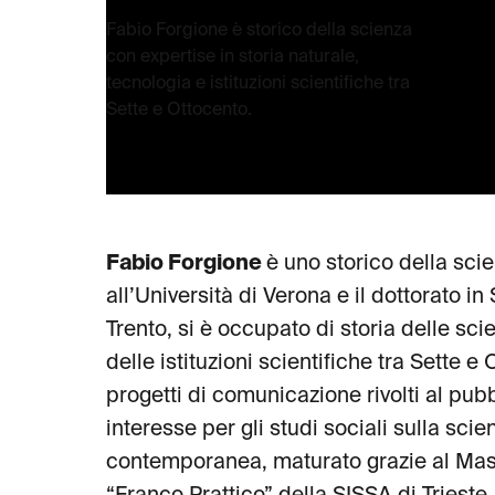
Fabio Forgione è storico della scienza
con expertise in storia naturale,
tecnologia e istituzioni scientifiche tra
Sette e Ottocento.
Fabio Forgione
è uno storico della sci
all’Università di Verona e il dottorato in 
Trento, si è occupato di storia delle sci
delle istituzioni scientifiche tra Sette e
progetti di comunicazione rivolti al pub
interesse per gli studi sociali sulla sci
contemporanea, maturato grazie al Mas