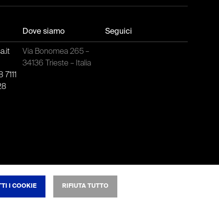
Dove siamo
Seguici
.it
Via Bonomea 265 –
t
34136 Trieste – Italia
 7111
28
TI I COOKIE
RIFIUTA TUTTO
NSO