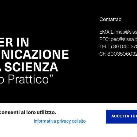
Contattaci
EMAIL: mcs@sissa
PEC: pec@sissa.i
TEL: +39 040 378
CF: 800350603
onsenti al loro utilizzo.
ACCETTA TUT
REVOCA CONSE
ibili nella nostra
informativa privacy del sito
.