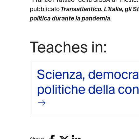
“Franco Prattico” della SISSA di Triest
pubblicato
Transatlantico. L'Italia, gli S
politica durante la pandemia
.
Teaches in:
Scienza, democrazi
politiche della c