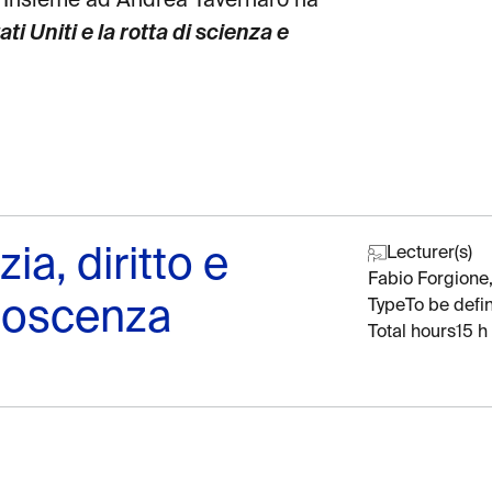
e. Insieme ad Andrea Tavernaro ha
tati Uniti e la rotta di scienza e
a, diritto e
Lecturer(s)
Fabio Forgione,
onoscenza
Type
To be defi
Total hours
15 h