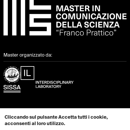
Master organizzato da:
Contattaci
Cliccando sul pulsante Accetta tutti i cookie,
acconsenti al loro utilizzo.
EMAIL: mcs@sissa.it