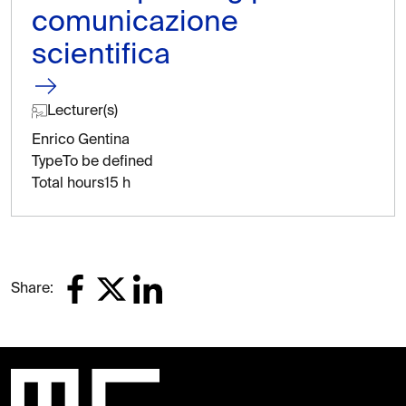
comunicazione
scientifica
Lecturer(s)
Enrico Gentina
Type
To be defined
Total hours
15 h
Share: