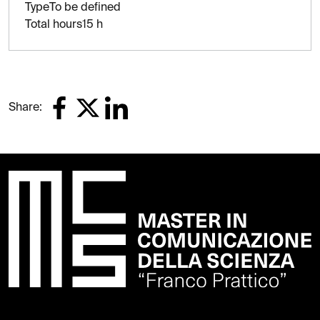
Type
To be defined
Total hours
15 h
Share: