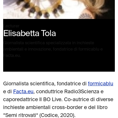
Lecturer
Elisabetta Tola
Giornalista scientifica specializzata in inchieste
ambientali e innovazione, fondatrice di formicablu e
Facta.eu.
Giornalista scientifica, fondatrice di
formicablu
e di
Facta.eu
, conduttrice Radio3Scienza e
caporedattrice Il BO Live. Co-autrice di diverse
inchieste ambientali cross-border e del libro
“Semi ritrovati“ (Codice, 2020).