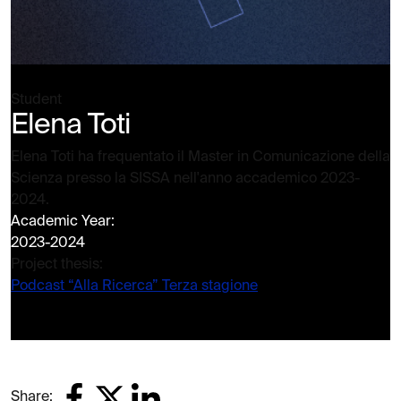
Student
Elena Toti
Elena Toti ha frequentato il Master in Comunicazione della
Scienza presso la SISSA nell'anno accademico 2023-
2024.
Academic Year:
2023-2024
Project thesis:
Podcast “Alla Ricerca” Terza stagione
Share: