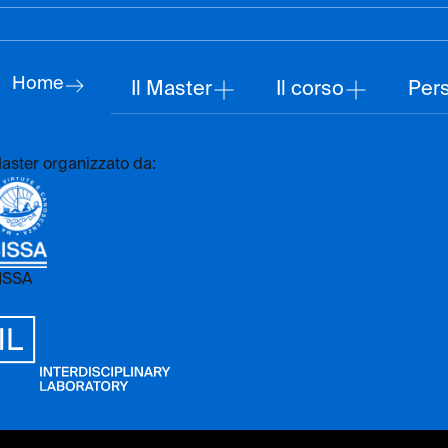
Home
Il Master
Il corso
Per
aster organizzato da:
ISSA
sita il sito