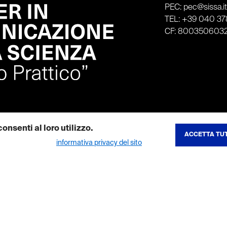
PEC: pec@sissa.i
TEL: +39 040 378
CF: 800350603
onsenti al loro utilizzo.
ACCETTA TUT
REVOCA CONSE
ibili nella nostra
informativa privacy del sito
.
to del sito e consentono di utilizzare le sue funzionalita principali. I co
tenuti multimediali e ne aumentano la visibilita. Se disattivi questi cookie