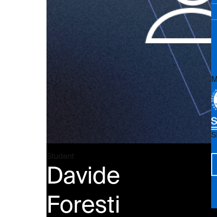
M
S
Vi
Student
Davide
Foresti