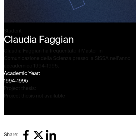
Student
Claudia Faggian
Claudia Faggian ha frequentato il Master in
Comunicazione della Scienza presso la SISSA nell'anno
accademico 1994-1995.
Academic Year:
1994-1995
Project thesis:
Project thesis not available
Share: