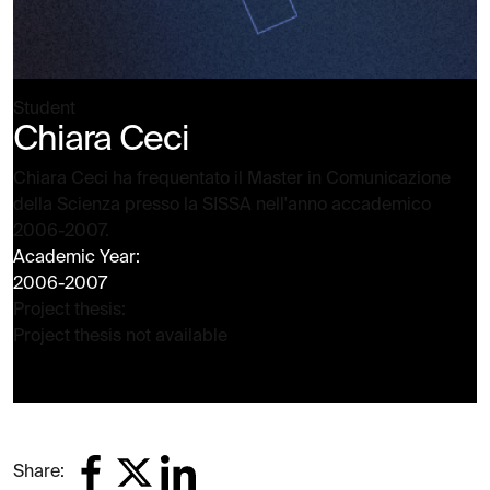
Student
Chiara Ceci
Chiara Ceci ha frequentato il Master in Comunicazione
della Scienza presso la SISSA nell'anno accademico
2006-2007.
Academic Year:
2006-2007
Project thesis:
Project thesis not available
Share: