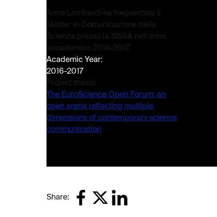
Anna Lombardi ha frequentato il
Master in Comunicazione della
Scienza presso la SISSA nell'anno
accademico 2016-2017.
Academic Year:
2016-2017
Project thesis:
The EuroScience Open Forum: an
open arena reflecting multiple
dimensions of contemporary science
communication
Share: