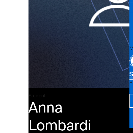
M
S
Vi
Student
Anna
Lombardi