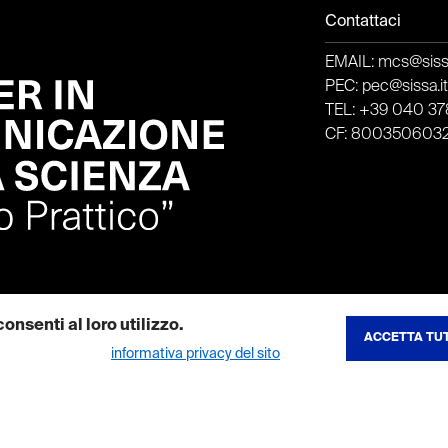
Contattaci
EMAIL: mcs@sissa
PEC: pec@sissa.i
TEL: +39 040 378
CF: 800350603
onsenti al loro utilizzo.
ACCETTA TUT
REVOCA CONSE
ibili nella nostra
informativa privacy del sito
.
to del sito e consentono di utilizzare le sue funzionalita principali. I co