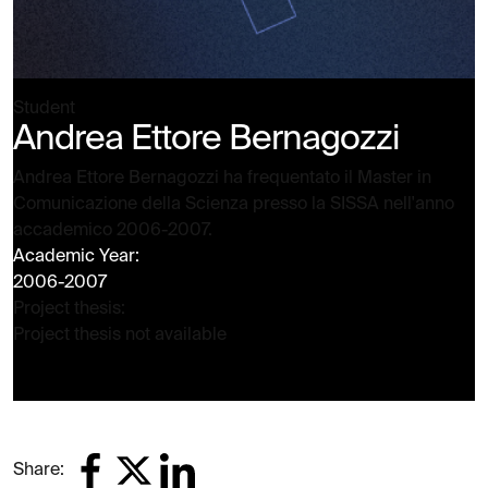
Student
Andrea Ettore Bernagozzi
Andrea Ettore Bernagozzi ha frequentato il Master in
Comunicazione della Scienza presso la SISSA nell'anno
accademico 2006-2007.
Academic Year:
2006-2007
Project thesis:
Project thesis not available
Share: