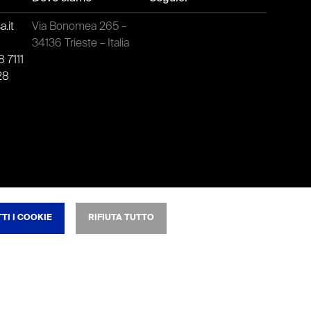
.it
Via Bonomea 265 –
t
34136 Trieste – Italia
 7111
28
TI I COOKIE
RIFIUTA TUTTO
NSO
okie tecnici non possono essere disattivati.