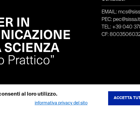
EMAIL: mcs@sissa
PEC: pec@sissa.i
TEL: +39 040 378
CF: 800350603
onsenti al loro utilizzo.
ACCETTA TUT
REVOCA CONSE
ibili nella nostra
informativa privacy del sito
.
to del sito e consentono di utilizzare le sue funzionalita principali. I co