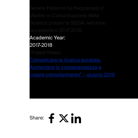
Serena Fabbrini ha frequentato il
Master in Comunicazione della
Scienza presso la SISSA nell'anno
accademico 2017-2018.
Academic Year:
2017-2018
Project thesis:
Comunicare la ricerca europea.
Aumentare la consapevolezza e
creare coinvolgimento” – giugno 2019
Share: