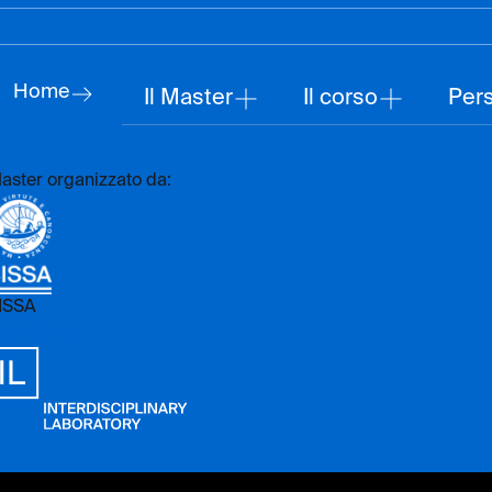
Home
Il Master
Il corso
Per
aster organizzato da:
ISSA
sita il sito