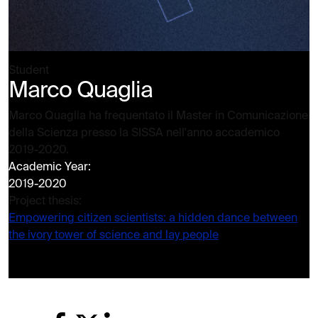
Student
Marco Quaglia
Marco Quaglia ha frequentato il Master in Comunicazione
della Scienza presso la SISSA nell'anno accademico
2019-2020.
Academic Year:
2019-2020
Project thesis:
Empowering citizen scientists: a hidden dance between
the ivory tower of science and lay people