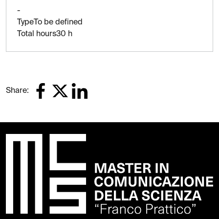
-
Type
To be defined
Total hours
30 h
Share: