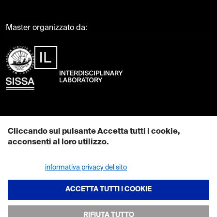
Master organizzato da:
Contattaci
Cliccando sul pulsante Accetta tutti i cookie,
acconsenti al loro utilizzo.
EMAIL: mcs@sissa.it
Maggiori informazioni su come utilizziamo i cookie sono disponibili
PEC: pec@sissa.it
nella nostra
informativa privacy del sito
.
TEL: +39 040 378 7111
REVOCA CONSENSO
CF: 80035060328
ACCETTA TUTTI I COOKIE
RIFIUTA TUTTO