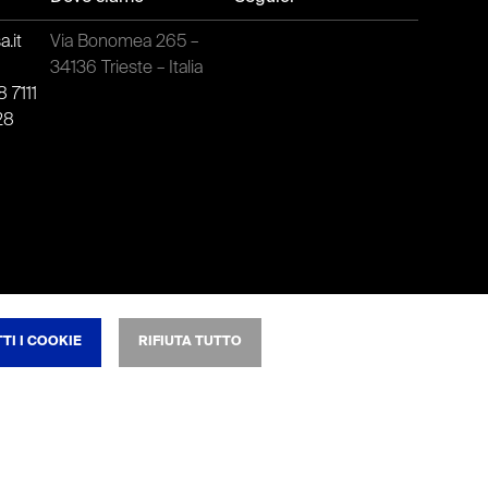
.it
Via Bonomea 265 –
t
34136 Trieste – Italia
 7111
28
TI I COOKIE
RIFIUTA TUTTO
NSO
okie tecnici non possono essere disattivati.