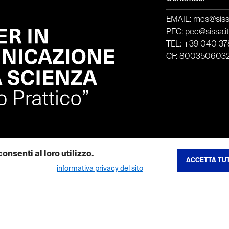
EMAIL: mcs@sissa
PEC: pec@sissa.i
TEL: +39 040 378
CF: 800350603
onsenti al loro utilizzo.
ACCETTA TUT
REVOCA CONSE
ibili nella nostra
informativa privacy del sito
.
to del sito e consentono di utilizzare le sue funzionalita principali. I co