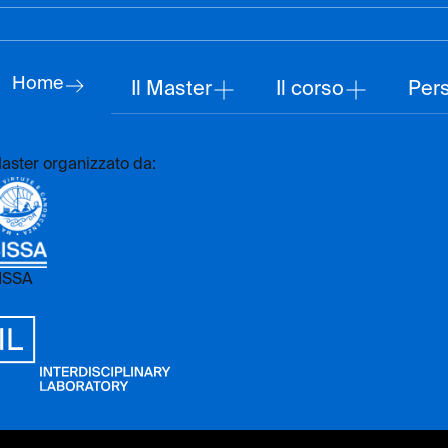
Home
Il Master
Il corso
Per
aster organizzato da:
ISSA
sita il sito