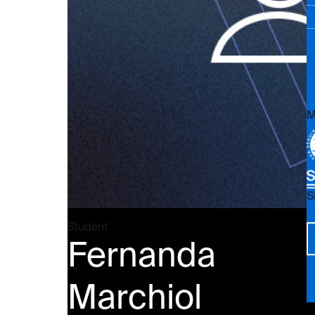
M
S
Vi
Student
Fernanda
Marchiol