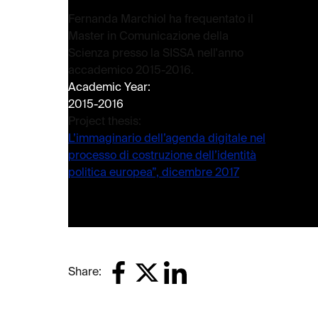
Fernanda Marchiol ha frequentato il
Master in Comunicazione della
Scienza presso la SISSA nell'anno
accademico 2015-2016.
Academic Year:
2015-2016
Project thesis:
L’immaginario dell’agenda digitale nel
processo di costruzione dell’identità
politica europea”, dicembre 2017
Share: