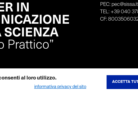
PEC: pec@sissa.i
TEL: +39 040 378
CF: 800350603
onsenti al loro utilizzo.
ACCETTA TUT
REVOCA CONSE
ibili nella nostra
informativa privacy del sito
.
to del sito e consentono di utilizzare le sue funzionalita principali. I co
tenuti multimediali e ne aumentano la visibilita. Se disattivi questi cookie