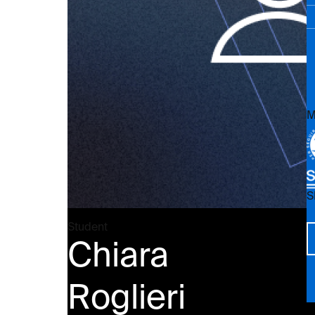
M
S
Vi
Student
Chiara
Roglieri