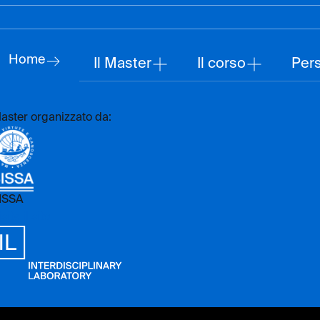
Home
Il Master
Il corso
Per
aster organizzato da:
ISSA
sita il sito